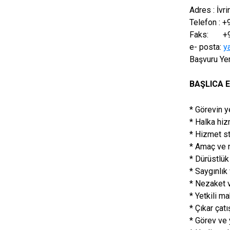
Adres : İvr
Telefon : 
Faks: +90
e- posta:
y
Başvuru Yer
BAŞLICA E
* Görevin y
* Halka hiz
* Hizmet s
* Amaç ve 
* Dürüstlük
* Saygınlık
* Nezaket 
* Yetkili m
* Çıkar ça
* Görev ve