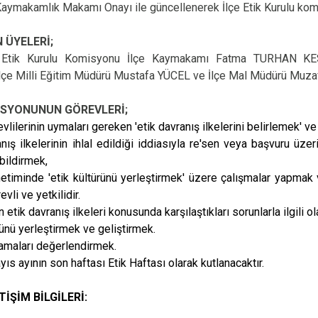
Kaymakamlık Makamı Onayı ile güncellenerek İlçe Etik Kurulu kom
Edremit
Erdek
 ÜYELERİ;
 Etik Kurulu Komisyonu İlçe Kaymakamı Fatma TURHAN KESER
Gömeç
lçe Milli Eğitim Müdürü Mustafa YÜCEL ve İlçe Mal Müdürü Muza
Gönen
İSYONUNUN GÖREVLERİ;
vlilerinin uymaları gereken 'etik davranış ilkelerini belirlemek' 
anış ilkelerinin ihlal edildiği iddiasıyla re'sen veya başvuru üz
bildirmek,
etiminde 'etik kültürünü yerleştirmek' üzere çalışmalar yapmak
vli ve yetkilidir.
n etik davranış ilkeleri konusunda karşılaştıkları sorunlarla ilgil
rünü yerleştirmek ve geliştirmek.
lamaları değerlendirmek.
yıs ayının son haftası Etik Haftası olarak kutlanacaktır.
TİŞİM BİLGİLERİ: