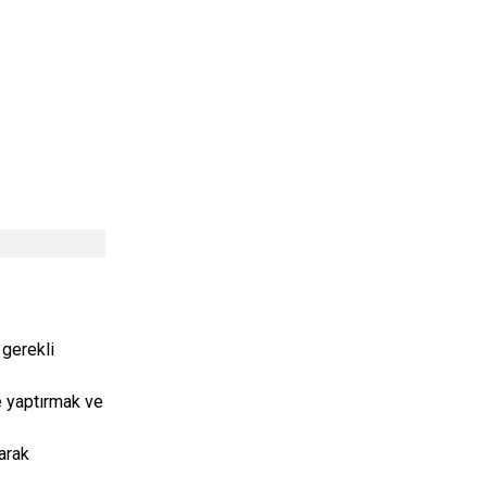
 gerekli
e yaptırmak ve
larak