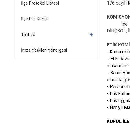
176 sayılı 
İlçe Protokol Listesi
KOMİSYON
İlçe Etik Kurulu
İlçe
DİNÇKOL, İ
Tarihçe
ETİK KOM
İmza Yetkileri Yönergesi
- Kamu göre
- Etik davr
makamlara 
- Kamu yön
olmakla göre
- Personeli
- Etik kültü
- Etik uygu
- Her yıl Ma
KURUL İLE