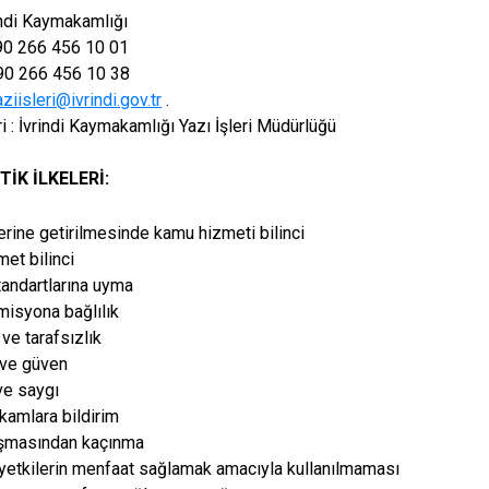
indi Kaymakamlığı
+90 266 456 10 01
 266 456 10 38
aziisleri@ivrindi.gov.tr
.
i : İvrindi Kaymakamlığı Yazı İşleri Müdürlüğü
TİK İLKELERİ:
erine getirilmesinde kamu hizmeti bilinci
met bilinci
tandartlarına uyma
misyona bağlılık
 ve tarafsızlık
 ve güven
ve saygı
akamlara bildirim
tışmasından kaçınma
 yetkilerin menfaat sağlamak amacıyla kullanılmaması