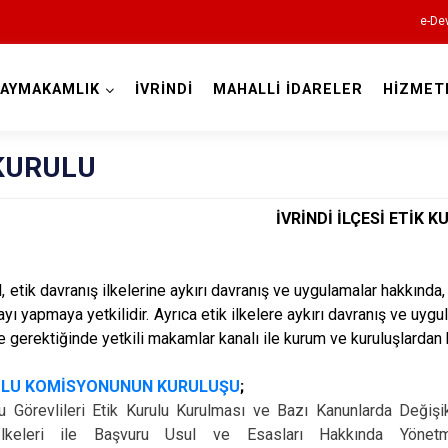
e-Dev
AYMAKAMLIK
İVRİNDİ
MAHALLİ İDARELER
HİZMET
Balıkesir
 KURULU
İVRİNDİ İLÇESİ ETİK 
Ayvalık
l, etik davranış ilkelerine aykırı davranış ve uygulamalar hakkınd
Balya
ayı yapmaya yetkilidir. Ayrıca etik ilkelere aykırı davranış ve u
Bandırma
 gerektiğinde yetkili makamlar kanalı ile kurum ve kuruluşlardan b
Bigadiç
ULU KOMİSYONUNUN KURULUŞU
;
Burhaniye
 Görevlileri Etik Kurulu Kurulması ve Bazı Kanunlarda Değişi
Dursunbey
İlkeleri ile Başvuru Usul ve Esasları Hakkında Yönetm