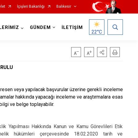
let
İçişleri Bakanlığı
Balıkesir
LERİMİZ
GÜNDEM
İLETİŞİM
22
°C
KURULU
Havran
a, resen veya yapılacak başvurular üzerine gerekli inceleme
İvrindi
ygulamalar hakkında yapacağı inceleme ve araştırmalara esas
Kepsut
ilgi ve belge toplayabilir.
Manyas
Marmara
klik Yapılması Hakkında Kanun ve Kamu Görevlileri Etik
Savaştepe
elik hükümleri çerçevesinde 18.02.2020 tarih ve