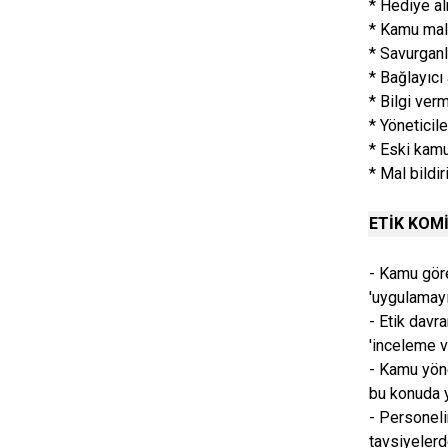
* Hediye a
* Kamu mall
* Savurgan
* Bağlayıcı
* Bilgi ver
* Yönetici
* Eski kamu 
* Mal bildi
ETİK KOM
- Kamu göre
'uygulamay
- Etik davra
'inceleme v
- Kamu yöne
bu konuda y
- Personelin
tavsiyeler