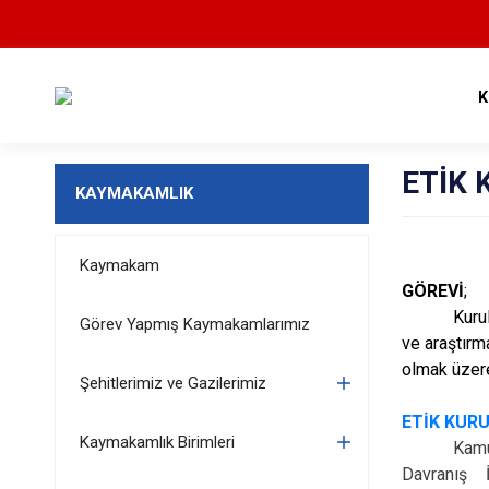
K
ETİK
KAYMAKAMLIK
Kaymakam
GÖREVİ
;
Kuru
Görev Yapmış Kaymakamlarımız
ve araştırm
olmak üzere
Şehitlerimiz ve Gazilerimiz
ETİK KUR
Kaymakamlık Birimleri
Kamu
Davranış 