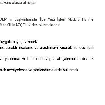
isyonu oluşturulmuştur.
Sındırgı
Susurluk
’ in başkanlığında, İlçe Yazı İşleri Müdürü Halime
Karesi
ffer YILMAZÇELİK' den oluşmaktadır.
Altıeylül
ve 'uygulamayı gözetmek'
erine gerekli inceleme ve araştırmayı yaparak sonucu ilgili
 ve yaptırmak ve bu konuda yapılacak çalışmalara destek
i olarak tavsiyelerde ve yönlendirmelerde bulunmak.