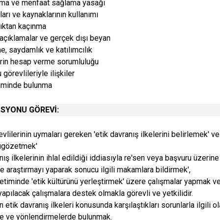
lma ve menfaat sağlama yasağı
arı ve kaynaklarının kullanımı
lıktan kaçınma
 açıklamalar ve gerçek dışı beyan
me, saydamlık ve katılımcılık
lerin hesap verme sorumluluğu
görevlileriyle ilişkiler
riminde bulunma
İSYONU GÖREVİ:
vlilerinin uymaları gereken 'etik davranış ilkelerini belirlemek' ve
ıgözetmek'
nış ilkelerinin ihlal edildiği iddiasıyla re'sen veya başvuru üzerine
e araştırmayı yaparak sonucu ilgili makamlara bildirmek',
timinde 'etik kültürünü yerleştirmek' üzere çalışmalar yapmak v
apılacak çalışmalara destek olmakla görevli ve yetkilidir.
 etik davranış ilkeleri konusunda karşılaştıkları sorunlarla ilgili o
de ve yönlendirmelerde bulunmak.