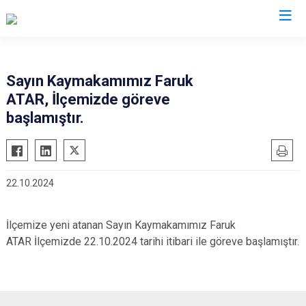
Balıkesir
Sayın Kaymakamımız Faruk
ATAR, İlçemizde göreve
Ayvalık
Havran
başlamıştır.
Balya
İvrindi
Bandırma
Kepsut
Bigadiç
Manyas
22.10.2024
Burhaniye
Marmara
Dursunbey
Savaştepe
İlçemize yeni atanan Sayın Kaymakamımız Faruk
Edremit
Sındırgı
ATAR İlçemizde 22.10.2024 tarihi itibari ile göreve başlamıştır.
Erdek
Susurluk
Gömeç
Karesi
Gönen
Altıeylül